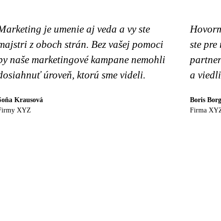
Marketing je umenie aj veda a vy ste
Hovorme
majstri z oboch strán. Bez vašej pomoci
ste pre
by naše marketingové kampane nemohli
partner
dosiahnuť úroveň, ktorú sme videli.
a viedl
Soňa Krausová
Boris Borg
Firmy XYZ
Firma XY