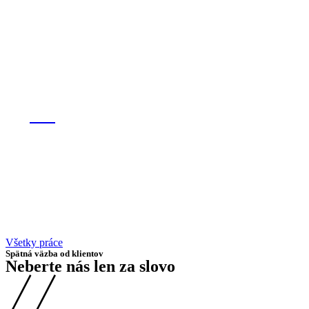
omi
Všetky práce
Spätná väzba od klientov
Neberte nás len za slovo